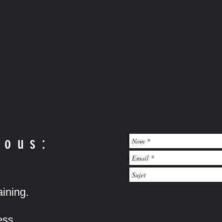
nous:
ining.
ess,